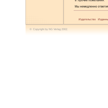
9. прочие пожелания.
Мы немедленно ответи
Издательство
Изданны
© Copyright by NG Verlag 2002.