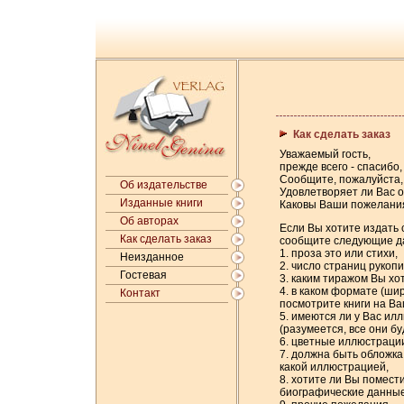
Как сделать заказ
Уважаемый гость,
прежде всего - спасибо,
Сообщите, пожалуйста,
Об издательстве
Удовлетворяет ли Вас
Изданные книги
Каковы Ваши пожелани
Об авторах
Если Вы хотите издать 
Как сделать заказ
сообщите следующие да
1. проза это или стихи,
Неизданное
2. число страниц рукопи
Гостевая
3. каким тиражом Вы хот
4. в каком формате (ши
Контакт
посмотрите книги на В
5. имеются ли у Вас ил
(разумеется, все они б
6. цветные иллюстраци
7. должна быть обложка
какой иллюстрацией,
8. хотите ли Вы помест
биографические данные